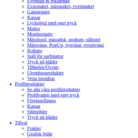
Eventtält & reklamtält
Expopaket, mässpaket, eventpaket
Gatupratare
Kassar
Lyckohjul med eget tryck
Mattor
Monitorstativ
Mässbord, mässdisk, podium, ståbord
Mässvägg, PopUp, tygvägg, eventvägg
Rollups
Ställ för surfplattor
Tryck på kläder
Tillbehör/Övrigt
Utomhusprodukter
Vepa inomhus
Profilprodukter
Se alla våra profilprodukter
Profilvatten med eget tryck
Företagsflagga
Kassar
Sittmöbler
Tryck på kläder
Tillval
Frakter
Grafisk hjälp