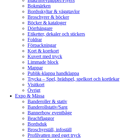
Blad/Brevpapper/Flyers
Bokmärken
Bordsskyltar & väggtavlor
Broschyrer & böcker
Böcker & kataloger
Dörrhängare
Etiketter, dekaler och stickers
Foldrar
Förpackningar
Kort & korrkort
Kuvert med tryck
Limmade block
Mappar
Publik-klappa handklappa
Trycka – Spel, brädspel, spelkort och kortlekar
Visitkort
Övrigt
Expo & Mässa
Banderoller & stativ
Banderollstativ/Sarg
Bannerbow eventbåge
Beachflaggor
Bordsduk
Broschyrställ, infoställ
Profilvatten med eget tryck