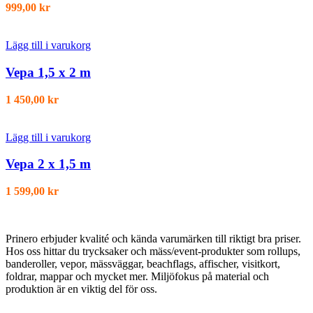
999,00
kr
Lägg till i varukorg
Vepa 1,5 x 2 m
1 450,00
kr
Lägg till i varukorg
Vepa 2 x 1,5 m
1 599,00
kr
Prinero erbjuder kvalité och kända varumärken till riktigt bra priser.
Hos oss hittar du trycksaker och mäss/event-produkter som rollups,
banderoller, vepor, mässväggar, beachflags, affischer, visitkort,
foldrar, mappar och mycket mer. Miljöfokus på material och
produktion är en viktig del för oss.