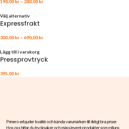
190,00
kr
–
280,00
kr
Välj alternativ
Expressfrakt
300,00
kr
–
690,00
kr
Lägg till i varukorg
Pressprovtryck
395,00
kr
Prinero erbjuder kvalité och kända varumärken till riktigt bra priser.
Hos oss hittar du trycksaker och mäss/event-produkter som rollups,