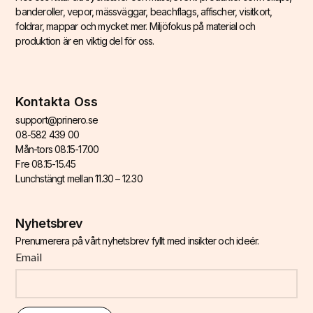
banderoller, vepor, mässväggar, beachflags, affischer, visitkort,
foldrar, mappar och mycket mer. Miljöfokus på material och
produktion är en viktig del för oss.
Kontakta Oss
support@prinero.se
08-582 439 00
Mån-tors 08.15-17.00
Fre 08.15-15.45
Lunchstängt mellan 11.30 – 12.30
Nyhetsbrev
Prenumerera på vårt nyhetsbrev fyllt med insikter och ideér.
Email