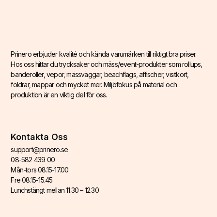
Prinero erbjuder kvalité och kända varumärken till riktigt bra priser.
Hos oss hittar du trycksaker och mäss/event-produkter som rollups,
banderoller, vepor, mässväggar, beachflags, affischer, visitkort,
foldrar, mappar och mycket mer. Miljöfokus på material och
produktion är en viktig del för oss.
Kontakta Oss
support@prinero.se
08-582 439 00
Mån-tors 08.15-17.00
Fre 08.15-15.45
Lunchstängt mellan 11.30 – 12.30